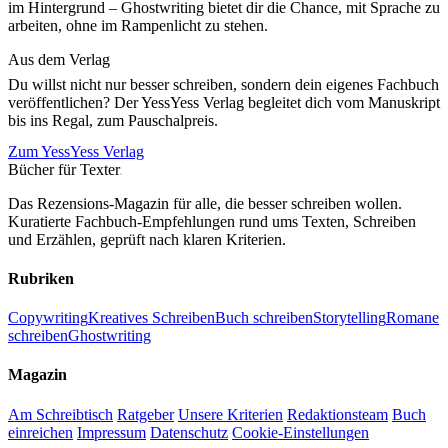
im Hintergrund – Ghostwriting bietet dir die Chance, mit Sprache zu
arbeiten, ohne im Rampenlicht zu stehen.
Aus dem Verlag
Du willst nicht nur besser schreiben, sondern dein eigenes Fachbuch
veröffentlichen? Der YessYess Verlag begleitet dich vom Manuskript
bis ins Regal, zum Pauschalpreis.
Zum YessYess Verlag
Bücher für Texter
.
Das Rezensions-Magazin für alle, die besser schreiben wollen.
Kuratierte Fachbuch-Empfehlungen rund ums Texten, Schreiben
und Erzählen, geprüft nach klaren Kriterien.
Rubriken
Copywriting
Kreatives Schreiben
Buch schreiben
Storytelling
Romane
schreiben
Ghostwriting
Magazin
Am Schreibtisch
Ratgeber
Unsere Kriterien
Redaktionsteam
Buch
einreichen
Impressum
Datenschutz
Cookie-Einstellungen