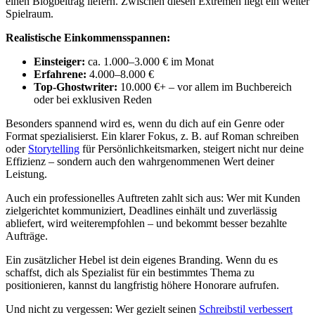
einen Blogbeitrag liefern. Zwischen diesen Extremen liegt ein weiter
Spielraum.
Realistische Einkommensspannen:
Einsteiger:
ca. 1.000–3.000 € im Monat
Erfahrene:
4.000–8.000 €
Top-Ghostwriter:
10.000 €+ – vor allem im Buchbereich
oder bei exklusiven Reden
Besonders spannend wird es, wenn du dich auf ein Genre oder
Format spezialisierst. Ein klarer Fokus, z. B. auf Roman schreiben
oder
Storytelling
für Persönlichkeitsmarken, steigert nicht nur deine
Effizienz – sondern auch den wahrgenommenen Wert deiner
Leistung.
Auch ein professionelles Auftreten zahlt sich aus: Wer mit Kunden
zielgerichtet kommuniziert, Deadlines einhält und zuverlässig
abliefert, wird weiterempfohlen – und bekommt besser bezahlte
Aufträge.
Ein zusätzlicher Hebel ist dein eigenes Branding. Wenn du es
schaffst, dich als Spezialist für ein bestimmtes Thema zu
positionieren, kannst du langfristig höhere Honorare aufrufen.
Und nicht zu vergessen: Wer gezielt seinen
Schreibstil verbessert