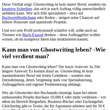
Diese Vielfalt zeigt: Ghostwriting ist kein starrer Beruf, sondern ein
kreatives Schreiben
,das sich je nach Auftrag völlig unterschiedlich
anfühlen kann. Wer sich früh spezialisiert – etwa auf
Buchveröffentlichung
oder Reden – steigert seine Chancen auf
höhere Honorare und spannende Projekte.
Und wer sein Profil professionell schärfen will, sollte auch an
Themen wie
Buch-Exposé
denken – denn Auftraggeber wollen
wissen, ob du komplexe Ideen klar strukturieren kannst.
Kann man von Ghostwriting leben? -Wie
viel verdient man?
Kann man von Ghostwriting leben? Die kurze Antwort: Ja. Die
längere Antwort: Es kommt drauf an. Ghostwriting ist kein
standardisierter Beruf mit festen Gehältern – sondern eine
Dienstleistung, deren Vergütung stark von Spezialisierung,
Auftraggebern und eigener Positionierung abhängt.
Wer als Ghostwriter den Buchmarkt einsteigt, kann bei einem
umfassenden Projekt durchaus 10.000 € oder mehr verdienen – vor
allem im Bereich Biografien, Business-Bücher oder Fachratgeber.
Gleichzeitig gibt es Texter, die für Agenturen arbeiten und für 50 €