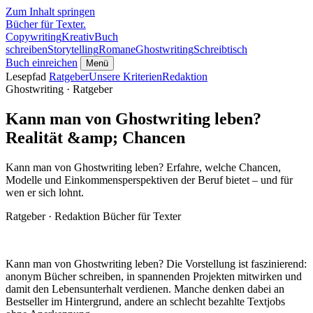
Zum Inhalt springen
Bücher für Texter
.
Copywriting
Kreativ
Buch
schreiben
Storytelling
Romane
Ghostwriting
Schreibtisch
Buch einreichen
Menü
Lesepfad
Ratgeber
Unsere Kriterien
Redaktion
Ghostwriting · Ratgeber
Kann man von Ghostwriting leben?
Realität &amp; Chancen
Kann man von Ghostwriting leben? Erfahre, welche Chancen,
Modelle und Einkommensperspektiven der Beruf bietet – und für
wen er sich lohnt.
Ratgeber · Redaktion Bücher für Texter
Kann man von Ghostwriting leben? Die Vorstellung ist faszinierend:
anonym Bücher schreiben, in spannenden Projekten mitwirken und
damit den Lebensunterhalt verdienen. Manche denken dabei an
Bestseller im Hintergrund, andere an schlecht bezahlte Textjobs