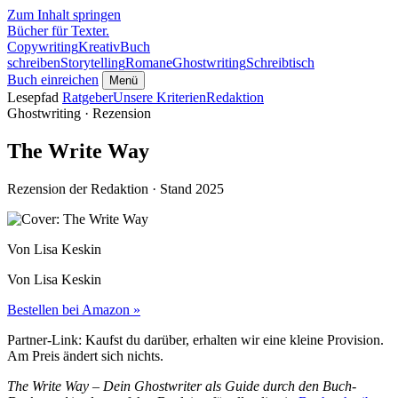
Zum Inhalt springen
Bücher für Texter
.
Copywriting
Kreativ
Buch
schreiben
Storytelling
Romane
Ghostwriting
Schreibtisch
Buch einreichen
Menü
Lesepfad
Ratgeber
Unsere Kriterien
Redaktion
Ghostwriting · Rezension
The Write Way
Rezension der Redaktion · Stand 2025
Von Lisa Keskin
Von Lisa Keskin
Bestellen bei Amazon »
Partner-Link: Kaufst du darüber, erhalten wir eine kleine Provision.
Am Preis ändert sich nichts.
The Write Way – Dein Ghostwriter als Guide durch den Buch-